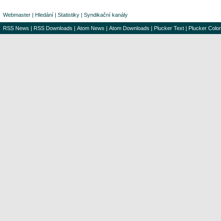
Webmaster
|
Hledání
|
Statistiky
|
Syndikační kanály
RSS News
|
RSS Downloads
|
Atom News
|
Atom Downloads
|
Plucker Text
|
Plucker Color