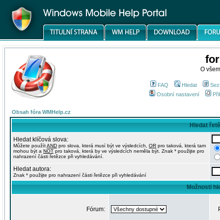
fo
O všem
FAQ
Hledat
Sez
Osobní nastavení
Při
Obsah fóra WMHelp.cz
Hledat řet
Hledat klíčová slova:
Můžete použít
AND
pro slova, která musí být ve výsledcích,
OR
pro taková, která tam
mohou být a
NOT
pro taková, která by ve výsledcích neměla být. Znak * použijte pro
nahrazení části řetězce při vyhledávání.
Hledat autora:
Znak * použijte pro nahrazení části řetězce při vyhledávání
Možnosti hl
Fórum: