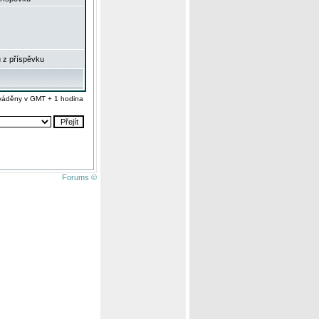
 z příspěvku
váděny v GMT + 1 hodina
Forums ©