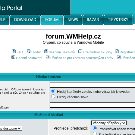
forum.WMHelp.cz
O všem, co souvisí s Windows Mobile
FAQ
Hledat
Seznam uživatelů
Uživatelské skupiny
Registrac
Osobní nastavení
Přihlásit se pro kontrolu soukromých zpráv
Přihlášen
Hledat řetězec
ledcích,
OR
pro taková, která tam
Hledej kterékoliv ze slov nebo výraz jak je uveden
h neměla být. Znak * použijte pro
Hledej všechna slova
edávání
Možnosti hledání
Prohledej předchozí:
Prohledávat název témat
Prohledávat pouze text 