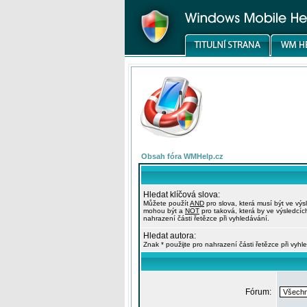
Obsah fóra WMHelp.cz
Hledat klíčová slova:
Můžete použít
AND
pro slova, která musí být ve výs
mohou být a
NOT
pro taková, která by ve výsledcíc
nahrazení části řetězce při vyhledávání.
Hledat autora:
Znak * použijte pro nahrazení části řetězce při vyhl
Fórum: