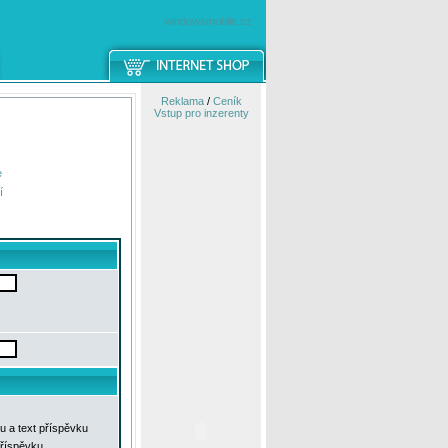
windowsmobile.cz
Reklama
/
Ceník
Vstup pro inzerenty
e
í
u a text příspěvku
příspěvku