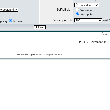
Setřídit dle:
Vzestupně
Sestupně
Zobraz prvních
znaků
spěvky
Témata
Časy u
Přejít na:
phpBB
Powered by
© 2001, 2005 phpBB Group