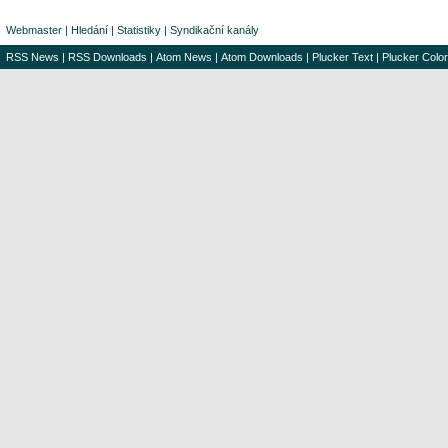
Webmaster
|
Hledání
|
Statistiky
|
Syndikační kanály
RSS News
|
RSS Downloads
|
Atom News
|
Atom Downloads
|
Plucker Text
|
Plucker Color