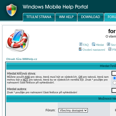
fo
O všem
FAQ
Hledat
Sez
Osobní nastavení
Při
Obsah fóra WMHelp.cz
Hledat řet
Hledat klíčová slova:
Můžete použít
AND
pro slova, která musí být ve výsledcích,
OR
pro taková, která tam
mohou být a
NOT
pro taková, která by ve výsledcích neměla být. Znak * použijte pro
nahrazení části řetězce při vyhledávání.
Hledat autora:
Znak * použijte pro nahrazení části řetězce při vyhledávání
Možnosti hl
Fórum: