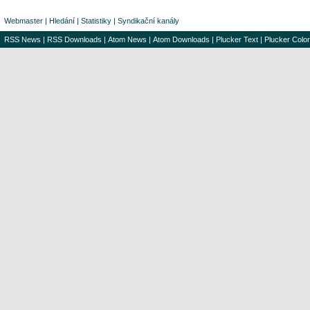
Webmaster
|
Hledání
|
Statistiky
|
Syndikační kanály
RSS News
|
RSS Downloads
|
Atom News
|
Atom Downloads
|
Plucker Text
|
Plucker Color