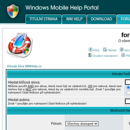
fo
O všem
FAQ
Hledat
Sez
Osobní nastavení
Při
Obsah fóra WMHelp.cz
Hledat řet
Hledat klíčová slova:
Můžete použít
AND
pro slova, která musí být ve výsledcích,
OR
pro taková, která tam
mohou být a
NOT
pro taková, která by ve výsledcích neměla být. Znak * použijte pro
nahrazení části řetězce při vyhledávání.
Hledat autora:
Znak * použijte pro nahrazení části řetězce při vyhledávání
Možnosti hl
Fórum: