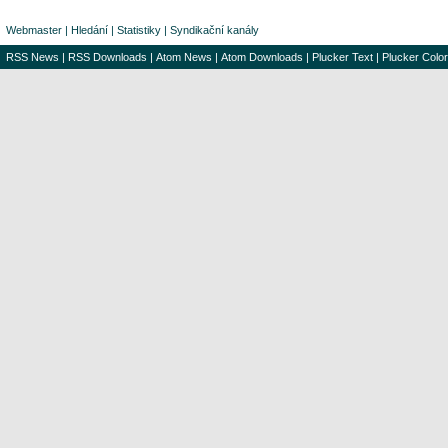
Webmaster
|
Hledání
|
Statistiky
|
Syndikační kanály
RSS News
|
RSS Downloads
|
Atom News
|
Atom Downloads
|
Plucker Text
|
Plucker Color