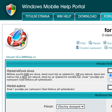
fo
O všem
FAQ
Hledat
Sez
Osobní nastavení
Při
Obsah fóra WMHelp.cz
Hledat řet
Hledat klíčová slova:
Můžete použít
AND
pro slova, která musí být ve výsledcích,
OR
pro taková, která tam
mohou být a
NOT
pro taková, která by ve výsledcích neměla být. Znak * použijte pro
nahrazení části řetězce při vyhledávání.
Hledat autora:
Znak * použijte pro nahrazení části řetězce při vyhledávání
Možnosti hl
Fórum: