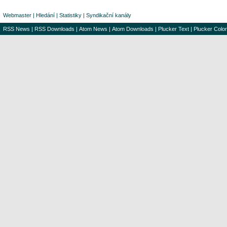
Webmaster
|
Hledání
|
Statistiky
|
Syndikační kanály
RSS News
|
RSS Downloads
|
Atom News
|
Atom Downloads
|
Plucker Text
|
Plucker Color