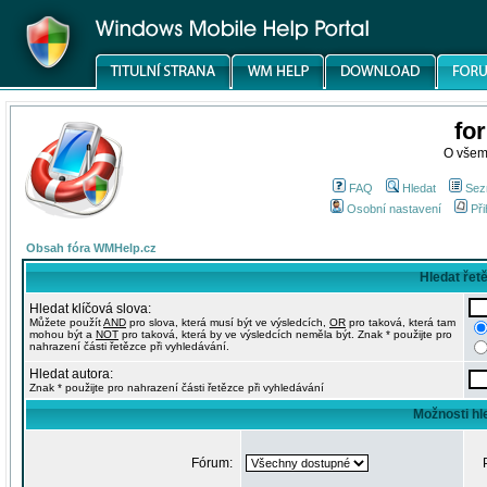
fo
O všem
FAQ
Hledat
Sez
Osobní nastavení
Při
Obsah fóra WMHelp.cz
Hledat řet
Hledat klíčová slova:
Můžete použít
AND
pro slova, která musí být ve výsledcích,
OR
pro taková, která tam
mohou být a
NOT
pro taková, která by ve výsledcích neměla být. Znak * použijte pro
nahrazení části řetězce při vyhledávání.
Hledat autora:
Znak * použijte pro nahrazení části řetězce při vyhledávání
Možnosti hl
Fórum: