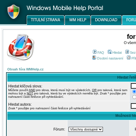
fo
O všem
FAQ
Hledat
Sez
Osobní nastavení
Při
Obsah fóra WMHelp.cz
Hledat řet
Hledat klíčová slova:
Můžete použít
AND
pro slova, která musí být ve výsledcích,
OR
pro taková, která tam
mohou být a
NOT
pro taková, která by ve výsledcích neměla být. Znak * použijte pro
nahrazení části řetězce při vyhledávání.
Hledat autora:
Znak * použijte pro nahrazení části řetězce při vyhledávání
Možnosti hl
Fórum: