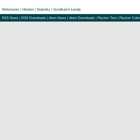
Webmaster
|
Hledání
|
Statistiky
|
Syndikační kanály
RSS News
|
RSS Downloads
|
Atom News
|
Atom Downloads
|
Plucker Text
|
Plucker Color