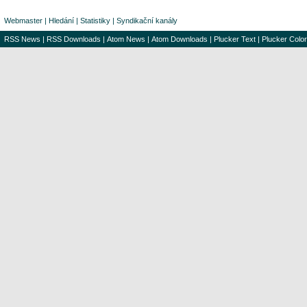
Webmaster
|
Hledání
|
Statistiky
|
Syndikační kanály
RSS News
|
RSS Downloads
|
Atom News
|
Atom Downloads
|
Plucker Text
|
Plucker Color