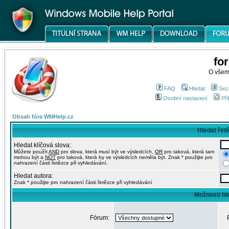
fo
O všem
FAQ
Hledat
Sez
Osobní nastavení
Při
Obsah fóra WMHelp.cz
Hledat řet
Hledat klíčová slova:
Můžete použít
AND
pro slova, která musí být ve výsledcích,
OR
pro taková, která tam
mohou být a
NOT
pro taková, která by ve výsledcích neměla být. Znak * použijte pro
nahrazení části řetězce při vyhledávání.
Hledat autora:
Znak * použijte pro nahrazení části řetězce při vyhledávání
Možnosti hl
Fórum: