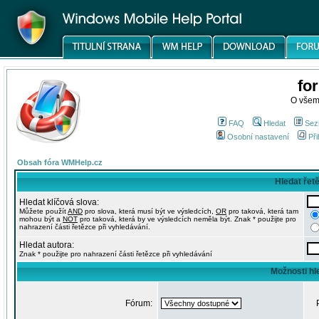
fo
O všem
FAQ
Hledat
Sez
Osobní nastavení
Při
Obsah fóra WMHelp.cz
Hledat řet
Hledat klíčová slova:
Můžete použít
AND
pro slova, která musí být ve výsledcích,
OR
pro taková, která tam
mohou být a
NOT
pro taková, která by ve výsledcích neměla být. Znak * použijte pro
nahrazení části řetězce při vyhledávání.
Hledat autora:
Znak * použijte pro nahrazení části řetězce při vyhledávání
Možnosti hl
Fórum: