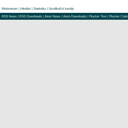
Webmaster
|
Hledání
|
Statistiky
|
Syndikační kanály
RSS News
|
RSS Downloads
|
Atom News
|
Atom Downloads
|
Plucker Text
|
Plucker Color