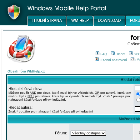
fo
O všem
FAQ
Hledat
Sez
Osobní nastavení
Při
Obsah fóra WMHelp.cz
Hledat řet
Hledat klíčová slova:
Můžete použít
AND
pro slova, která musí být ve výsledcích,
OR
pro taková, která tam
mohou být a
NOT
pro taková, která by ve výsledcích neměla být. Znak * použijte pro
nahrazení části řetězce při vyhledávání.
Hledat autora:
Znak * použijte pro nahrazení části řetězce při vyhledávání
Možnosti hl
Fórum: