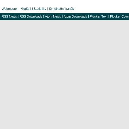
Webmaster
|
Hledání
|
Statistiky
|
Syndikační kanály
RSS News
|
RSS Downloads
|
Atom News
|
Atom Downloads
|
Plucker Text
|
Plucker Color