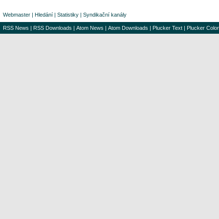
Webmaster
|
Hledání
|
Statistiky
|
Syndikační kanály
RSS News
|
RSS Downloads
|
Atom News
|
Atom Downloads
|
Plucker Text
|
Plucker Color