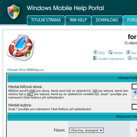
fo
O všem
FAQ
Hledat
Sez
Osobní nastavení
Při
Obsah fóra WMHelp.cz
Hledat řet
Hledat klíčová slova:
Můžete použít
AND
pro slova, která musí být ve výsledcích,
OR
pro taková, která tam
mohou být a
NOT
pro taková, která by ve výsledcích neměla být. Znak * použijte pro
nahrazení části řetězce při vyhledávání.
Hledat autora:
Znak * použijte pro nahrazení části řetězce při vyhledávání
Možnosti hl
Fórum: