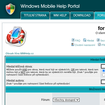
fo
O všem
FAQ
Hledat
Sez
Osobní nastavení
Při
Obsah fóra WMHelp.cz
Hledat řet
Hledat klíčová slova:
Můžete použít
AND
pro slova, která musí být ve výsledcích,
OR
pro taková, která tam
mohou být a
NOT
pro taková, která by ve výsledcích neměla být. Znak * použijte pro
nahrazení části řetězce při vyhledávání.
Hledat autora:
Znak * použijte pro nahrazení části řetězce při vyhledávání
Možnosti hl
Fórum: