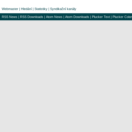
Webmaster
|
Hledání
|
Statistiky
|
Syndikační kanály
RSS News
|
RSS Downloads
|
Atom News
|
Atom Downloads
|
Plucker Text
|
Plucker Color