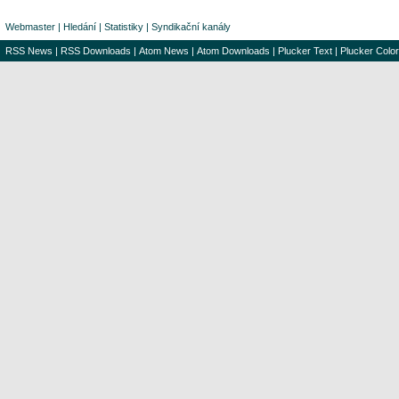
Webmaster
|
Hledání
|
Statistiky
|
Syndikační kanály
RSS News
|
RSS Downloads
|
Atom News
|
Atom Downloads
|
Plucker Text
|
Plucker Color