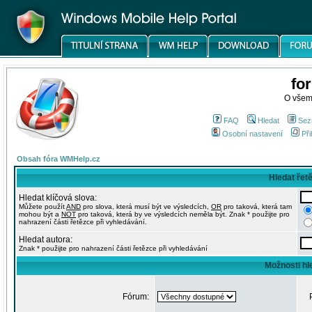
fo
O všem
FAQ
Hledat
Sez
Osobní nastavení
Při
Obsah fóra WMHelp.cz
Hledat řet
Hledat klíčová slova:
Můžete použít
AND
pro slova, která musí být ve výsledcích,
OR
pro taková, která tam
mohou být a
NOT
pro taková, která by ve výsledcích neměla být. Znak * použijte pro
nahrazení části řetězce při vyhledávání.
Hledat autora:
Znak * použijte pro nahrazení části řetězce při vyhledávání
Možnosti hl
Fórum: