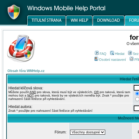
fo
O všem
FAQ
Hledat
Sez
Osobní nastavení
Při
Obsah fóra WMHelp.cz
Hledat řet
Hledat klíčová slova:
Můžete použít
AND
pro slova, která musí být ve výsledcích,
OR
pro taková, která tam
mohou být a
NOT
pro taková, která by ve výsledcích neměla být. Znak * použijte pro
nahrazení části řetězce při vyhledávání.
Hledat autora:
Znak * použijte pro nahrazení části řetězce při vyhledávání
Možnosti hl
Fórum: