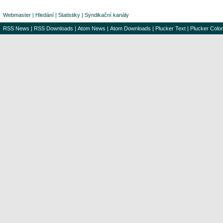
Webmaster
|
Hledání
|
Statistiky
|
Syndikační kanály
RSS News
|
RSS Downloads
|
Atom News
|
Atom Downloads
|
Plucker Text
|
Plucker Color