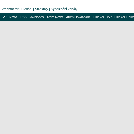
Webmaster
|
Hledání
|
Statistiky
|
Syndikační kanály
RSS News
|
RSS Downloads
|
Atom News
|
Atom Downloads
|
Plucker Text
|
Plucker Color