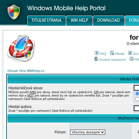
fo
O všem
FAQ
Hledat
Sez
Osobní nastavení
Při
Obsah fóra WMHelp.cz
Hledat řet
Hledat klíčová slova:
Můžete použít
AND
pro slova, která musí být ve výsledcích,
OR
pro taková, která tam
mohou být a
NOT
pro taková, která by ve výsledcích neměla být. Znak * použijte pro
nahrazení části řetězce při vyhledávání.
Hledat autora:
Znak * použijte pro nahrazení části řetězce při vyhledávání
Možnosti hl
Fórum: