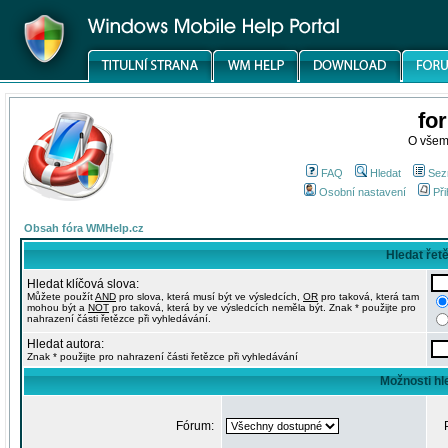
fo
O všem
FAQ
Hledat
Sez
Osobní nastavení
Při
Obsah fóra WMHelp.cz
Hledat řet
Hledat klíčová slova:
Můžete použít
AND
pro slova, která musí být ve výsledcích,
OR
pro taková, která tam
mohou být a
NOT
pro taková, která by ve výsledcích neměla být. Znak * použijte pro
nahrazení části řetězce při vyhledávání.
Hledat autora:
Znak * použijte pro nahrazení části řetězce při vyhledávání
Možnosti hl
Fórum: