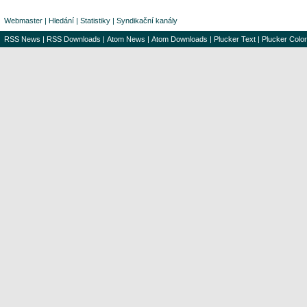
Webmaster
|
Hledání
|
Statistiky
|
Syndikační kanály
RSS News
|
RSS Downloads
|
Atom News
|
Atom Downloads
|
Plucker Text
|
Plucker Color