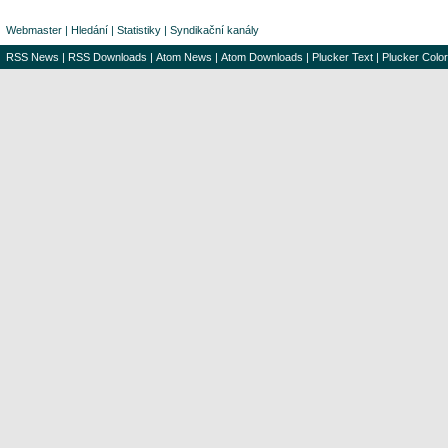
Webmaster
|
Hledání
|
Statistiky
|
Syndikační kanály
RSS News
|
RSS Downloads
|
Atom News
|
Atom Downloads
|
Plucker Text
|
Plucker Color