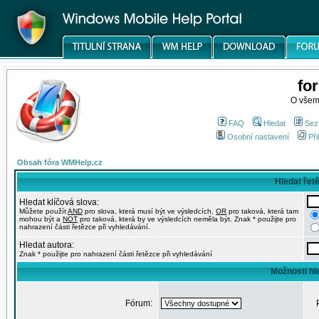
fo
O všem
FAQ
Hledat
Sez
Osobní nastavení
Při
Obsah fóra WMHelp.cz
Hledat řet
Hledat klíčová slova:
Můžete použít
AND
pro slova, která musí být ve výsledcích,
OR
pro taková, která tam
mohou být a
NOT
pro taková, která by ve výsledcích neměla být. Znak * použijte pro
nahrazení části řetězce při vyhledávání.
Hledat autora:
Znak * použijte pro nahrazení části řetězce při vyhledávání
Možnosti hl
Fórum: