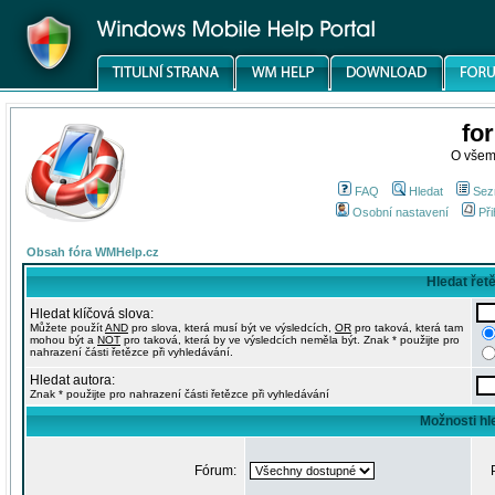
fo
O všem
FAQ
Hledat
Sez
Osobní nastavení
Při
Obsah fóra WMHelp.cz
Hledat řet
Hledat klíčová slova:
Můžete použít
AND
pro slova, která musí být ve výsledcích,
OR
pro taková, která tam
mohou být a
NOT
pro taková, která by ve výsledcích neměla být. Znak * použijte pro
nahrazení části řetězce při vyhledávání.
Hledat autora:
Znak * použijte pro nahrazení části řetězce při vyhledávání
Možnosti hl
Fórum: