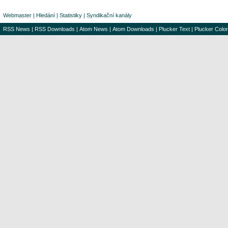
Webmaster
|
Hledání
|
Statistiky
|
Syndikační kanály
RSS News
|
RSS Downloads
|
Atom News
|
Atom Downloads
|
Plucker Text
|
Plucker Color