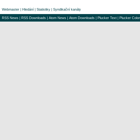
Webmaster
|
Hledání
|
Statistiky
|
Syndikační kanály
RSS News
|
RSS Downloads
|
Atom News
|
Atom Downloads
|
Plucker Text
|
Plucker Color