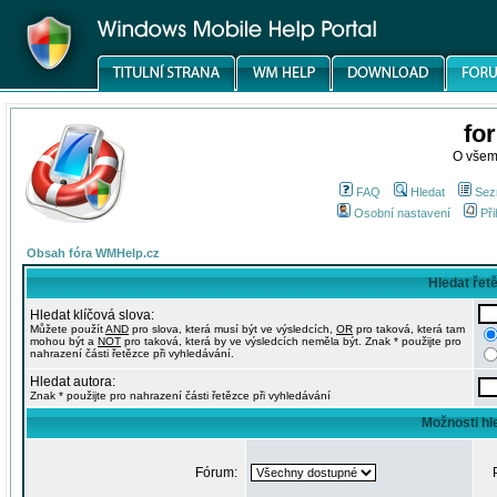
fo
O všem
FAQ
Hledat
Sez
Osobní nastavení
Při
Obsah fóra WMHelp.cz
Hledat řet
Hledat klíčová slova:
Můžete použít
AND
pro slova, která musí být ve výsledcích,
OR
pro taková, která tam
mohou být a
NOT
pro taková, která by ve výsledcích neměla být. Znak * použijte pro
nahrazení části řetězce při vyhledávání.
Hledat autora:
Znak * použijte pro nahrazení části řetězce při vyhledávání
Možnosti hl
Fórum: