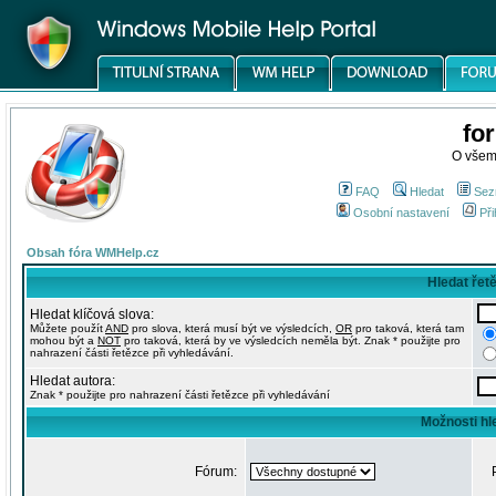
fo
O všem
FAQ
Hledat
Sez
Osobní nastavení
Při
Obsah fóra WMHelp.cz
Hledat řet
Hledat klíčová slova:
Můžete použít
AND
pro slova, která musí být ve výsledcích,
OR
pro taková, která tam
mohou být a
NOT
pro taková, která by ve výsledcích neměla být. Znak * použijte pro
nahrazení části řetězce při vyhledávání.
Hledat autora:
Znak * použijte pro nahrazení části řetězce při vyhledávání
Možnosti hl
Fórum: