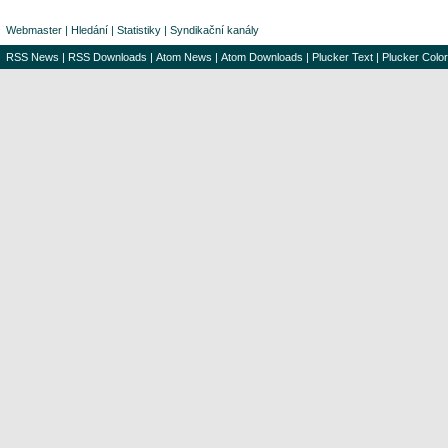
Webmaster
|
Hledání
|
Statistiky
|
Syndikační kanály
RSS News
|
RSS Downloads
|
Atom News
|
Atom Downloads
|
Plucker Text
|
Plucker Color