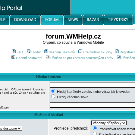
forum.WMHelp.cz
O všem, co souvisí s Windows Mobile
FAQ
Hledat
Seznam uživatelů
Uživatelské skupiny
Registrac
Osobní nastavení
Přihlásit se pro kontrolu soukromých zpráv
Přihlášen
Hledat řetězec
ledcích,
OR
pro taková, která tam
Hledej kterékoliv ze slov nebo výraz jak je uveden
h neměla být. Znak * použijte pro
Hledej všechna slova
edávání
Možnosti hledání
Prohledej předchozí:
Prohledávat název témat
Prohledávat pouze text 