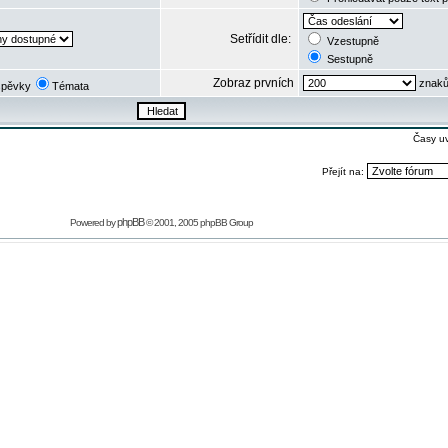
Setřídit dle:
Vzestupně
Sestupně
Zobraz prvních
znaků
spěvky
Témata
Časy u
Přejít na:
phpBB
Powered by
© 2001, 2005 phpBB Group