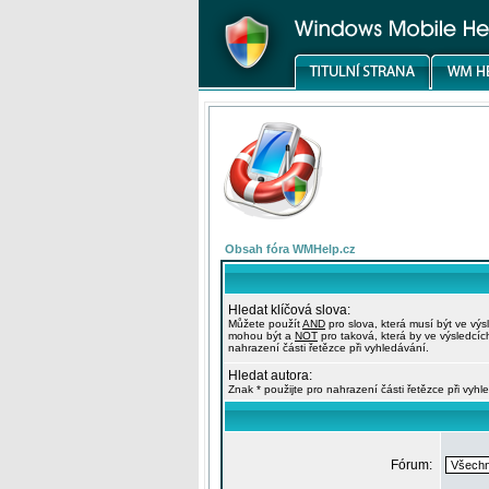
Obsah fóra WMHelp.cz
Hledat klíčová slova:
Můžete použít
AND
pro slova, která musí být ve výs
mohou být a
NOT
pro taková, která by ve výsledcíc
nahrazení části řetězce při vyhledávání.
Hledat autora:
Znak * použijte pro nahrazení části řetězce při vyhl
Fórum: