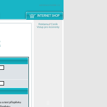
windowsmobile.cz
Reklama
/
Ceník
Vstup pro inzerenty
e
í
u a text příspěvku
příspěvku