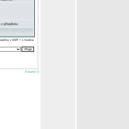
 z příspěvku
váděny v GMT + 1 hodina
Forums ©