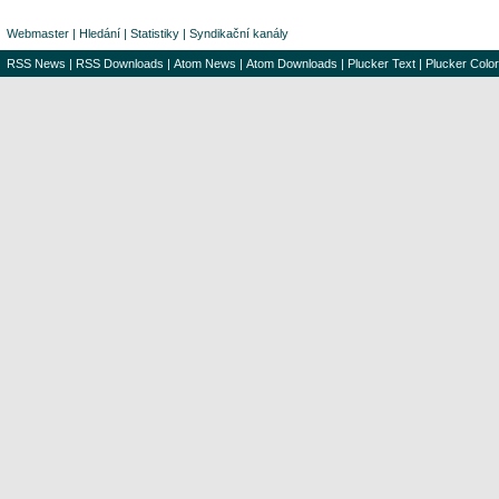
Webmaster
|
Hledání
|
Statistiky
|
Syndikační kanály
RSS News
|
RSS Downloads
|
Atom News
|
Atom Downloads
|
Plucker Text
|
Plucker Color