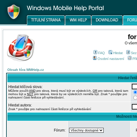
fo
O všem
FAQ
Hledat
Sez
Osobní nastavení
Při
Obsah fóra WMHelp.cz
Hledat řet
Hledat klíčová slova:
Můžete použít
AND
pro slova, která musí být ve výsledcích,
OR
pro taková, která tam
mohou být a
NOT
pro taková, která by ve výsledcích neměla být. Znak * použijte pro
nahrazení části řetězce při vyhledávání.
Hledat autora:
Znak * použijte pro nahrazení části řetězce při vyhledávání
Možnosti hl
Fórum: