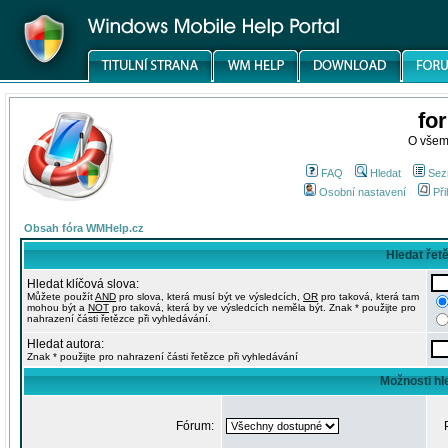
fo
O všem
FAQ
Hledat
Sez
Osobní nastavení
Při
Obsah fóra WMHelp.cz
Hledat řet
Hledat klíčová slova:
Můžete použít
AND
pro slova, která musí být ve výsledcích,
OR
pro taková, která tam
mohou být a
NOT
pro taková, která by ve výsledcích neměla být. Znak * použijte pro
nahrazení části řetězce při vyhledávání.
Hledat autora:
Znak * použijte pro nahrazení části řetězce při vyhledávání
Možnosti hl
Fórum: