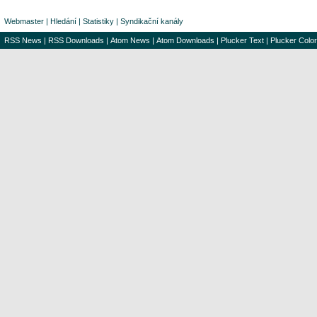
Webmaster
|
Hledání
|
Statistiky
|
Syndikační kanály
RSS News
|
RSS Downloads
|
Atom News
|
Atom Downloads
|
Plucker Text
|
Plucker Color