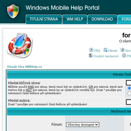
fo
O všem
FAQ
Hledat
Sez
Osobní nastavení
Při
Obsah fóra WMHelp.cz
Hledat řet
Hledat klíčová slova:
Můžete použít
AND
pro slova, která musí být ve výsledcích,
OR
pro taková, která tam
mohou být a
NOT
pro taková, která by ve výsledcích neměla být. Znak * použijte pro
nahrazení části řetězce při vyhledávání.
Hledat autora:
Znak * použijte pro nahrazení části řetězce při vyhledávání
Možnosti hl
Fórum: