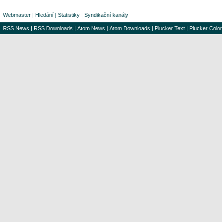
Webmaster
|
Hledání
|
Statistiky
|
Syndikační kanály
RSS News
|
RSS Downloads
|
Atom News
|
Atom Downloads
|
Plucker Text
|
Plucker Color