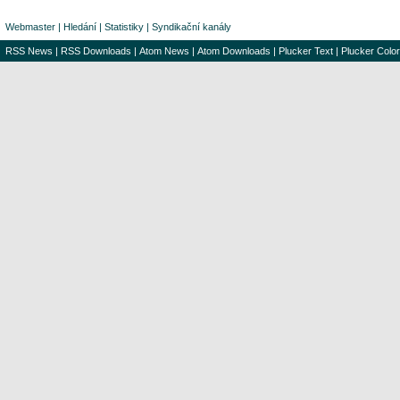
Webmaster
|
Hledání
|
Statistiky
|
Syndikační kanály
RSS News
|
RSS Downloads
|
Atom News
|
Atom Downloads
|
Plucker Text
|
Plucker Color