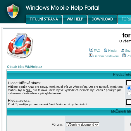
fo
O všem
FAQ
Hledat
Sez
Osobní nastavení
Při
Obsah fóra WMHelp.cz
Hledat řet
Hledat klíčová slova:
Můžete použít
AND
pro slova, která musí být ve výsledcích,
OR
pro taková, která tam
mohou být a
NOT
pro taková, která by ve výsledcích neměla být. Znak * použijte pro
nahrazení části řetězce při vyhledávání.
Hledat autora:
Znak * použijte pro nahrazení části řetězce při vyhledávání
Možnosti hl
Fórum: