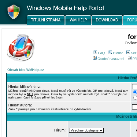
fo
O všem
FAQ
Hledat
Sez
Osobní nastavení
Při
Obsah fóra WMHelp.cz
Hledat řet
Hledat klíčová slova:
Můžete použít
AND
pro slova, která musí být ve výsledcích,
OR
pro taková, která tam
mohou být a
NOT
pro taková, která by ve výsledcích neměla být. Znak * použijte pro
nahrazení části řetězce při vyhledávání.
Hledat autora:
Znak * použijte pro nahrazení části řetězce při vyhledávání
Možnosti hl
Fórum: