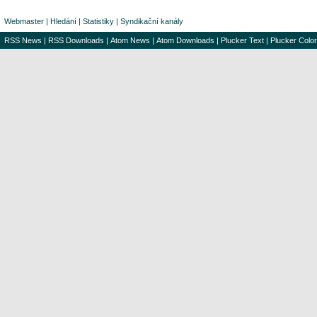
Webmaster
|
Hledání
|
Statistiky
|
Syndikační kanály
RSS News
|
RSS Downloads
|
Atom News
|
Atom Downloads
|
Plucker Text
|
Plucker Color