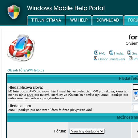
fo
O všem
FAQ
Hledat
Sez
Osobní nastavení
Při
Obsah fóra WMHelp.cz
Hledat řet
Hledat klíčová slova:
Můžete použít
AND
pro slova, která musí být ve výsledcích,
OR
pro taková, která tam
mohou být a
NOT
pro taková, která by ve výsledcích neměla být. Znak * použijte pro
nahrazení části řetězce při vyhledávání.
Hledat autora:
Znak * použijte pro nahrazení části řetězce při vyhledávání
Možnosti hl
Fórum: