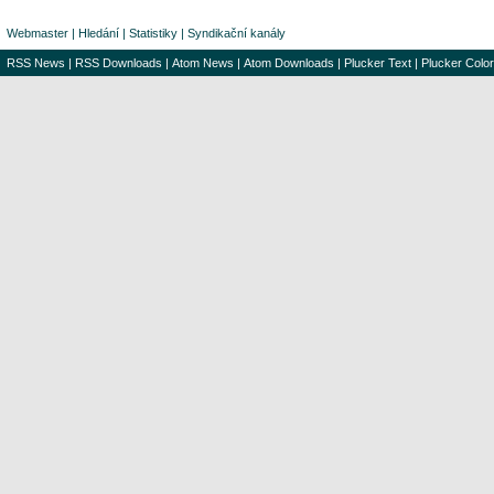
Webmaster
|
Hledání
|
Statistiky
|
Syndikační kanály
RSS News
|
RSS Downloads
|
Atom News
|
Atom Downloads
|
Plucker Text
|
Plucker Color