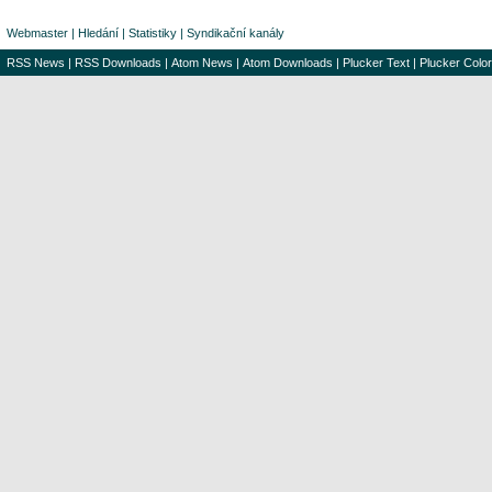
Webmaster
|
Hledání
|
Statistiky
|
Syndikační kanály
RSS News
|
RSS Downloads
|
Atom News
|
Atom Downloads
|
Plucker Text
|
Plucker Color