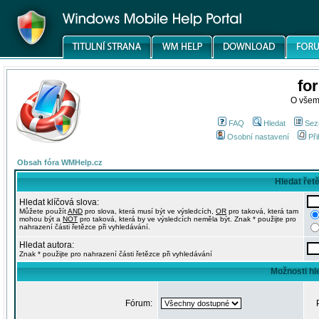
fo
O všem
FAQ
Hledat
Sez
Osobní nastavení
Při
Obsah fóra WMHelp.cz
Hledat řet
Hledat klíčová slova:
Můžete použít
AND
pro slova, která musí být ve výsledcích,
OR
pro taková, která tam
mohou být a
NOT
pro taková, která by ve výsledcích neměla být. Znak * použijte pro
nahrazení části řetězce při vyhledávání.
Hledat autora:
Znak * použijte pro nahrazení části řetězce při vyhledávání
Možnosti hl
Fórum: