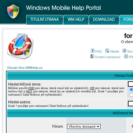
fo
O všem
FAQ
Hledat
Sez
Osobní nastavení
Při
Obsah fóra WMHelp.cz
Hledat řet
Hledat klíčová slova:
Můžete použít
AND
pro slova, která musí být ve výsledcích,
OR
pro taková, která tam
mohou být a
NOT
pro taková, která by ve výsledcích neměla být. Znak * použijte pro
nahrazení části řetězce při vyhledávání.
Hledat autora:
Znak * použijte pro nahrazení části řetězce při vyhledávání
Možnosti hl
Fórum: