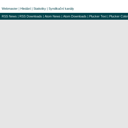
Webmaster
|
Hledání
|
Statistiky
|
Syndikační kanály
RSS News
|
RSS Downloads
|
Atom News
|
Atom Downloads
|
Plucker Text
|
Plucker Color