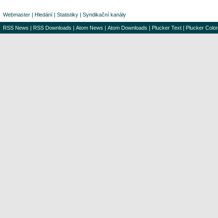
Webmaster
|
Hledání
|
Statistiky
|
Syndikační kanály
RSS News
|
RSS Downloads
|
Atom News
|
Atom Downloads
|
Plucker Text
|
Plucker Color