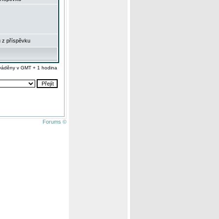
 z příspěvku
váděny v GMT + 1 hodina
Forums ©