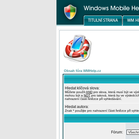
Obsah fóra WMHelp.cz
Hledat klíčová slova:
Můžete použít
AND
pro slova, která musí být ve výs
mohou být a
NOT
pro taková, která by ve výsledcíc
nahrazení části řetězce při vyhledávání.
Hledat autora:
Znak * použijte pro nahrazení části řetězce při vyhl
Fórum: