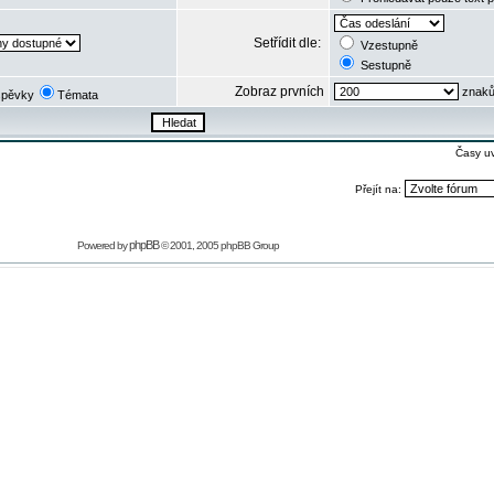
Setřídit dle:
Vzestupně
Sestupně
Zobraz prvních
znaků
spěvky
Témata
Časy u
Přejít na:
phpBB
Powered by
© 2001, 2005 phpBB Group