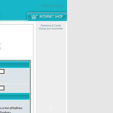
windowsmobile.cz
Reklama
/
Ceník
Vstup pro inzerenty
e
í
u a text příspěvku
příspěvku