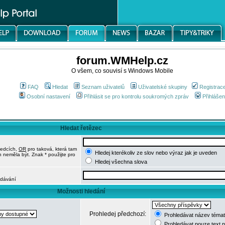
forum.WMHelp.cz
O všem, co souvisí s Windows Mobile
FAQ
Hledat
Seznam uživatelů
Uživatelské skupiny
Registrac
Osobní nastavení
Přihlásit se pro kontrolu soukromých zpráv
Přihlášen
Hledat řetězec
ledcích,
OR
pro taková, která tam
Hledej kterékoliv ze slov nebo výraz jak je uveden
h neměla být. Znak * použijte pro
Hledej všechna slova
edávání
Možnosti hledání
Prohledej předchozí:
Prohledávat název témat
Prohledávat pouze text 