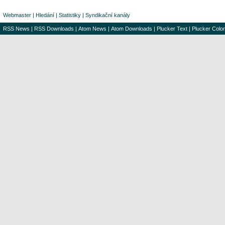
Webmaster
|
Hledání
|
Statistiky
|
Syndikační kanály
RSS News
|
RSS Downloads
|
Atom News
|
Atom Downloads
|
Plucker Text
|
Plucker Color