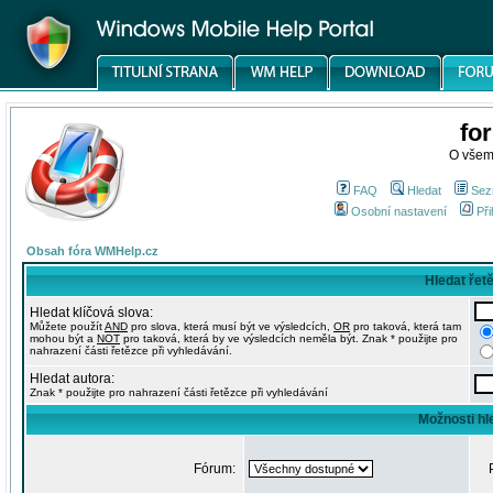
fo
O všem
FAQ
Hledat
Sez
Osobní nastavení
Při
Obsah fóra WMHelp.cz
Hledat řet
Hledat klíčová slova:
Můžete použít
AND
pro slova, která musí být ve výsledcích,
OR
pro taková, která tam
mohou být a
NOT
pro taková, která by ve výsledcích neměla být. Znak * použijte pro
nahrazení části řetězce při vyhledávání.
Hledat autora:
Znak * použijte pro nahrazení části řetězce při vyhledávání
Možnosti hl
Fórum: