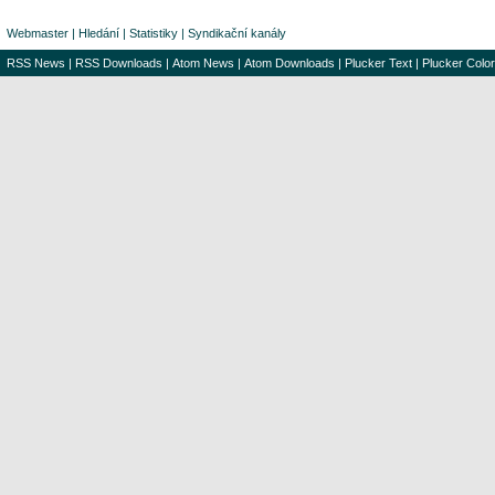
Webmaster
|
Hledání
|
Statistiky
|
Syndikační kanály
RSS News
|
RSS Downloads
|
Atom News
|
Atom Downloads
|
Plucker Text
|
Plucker Color