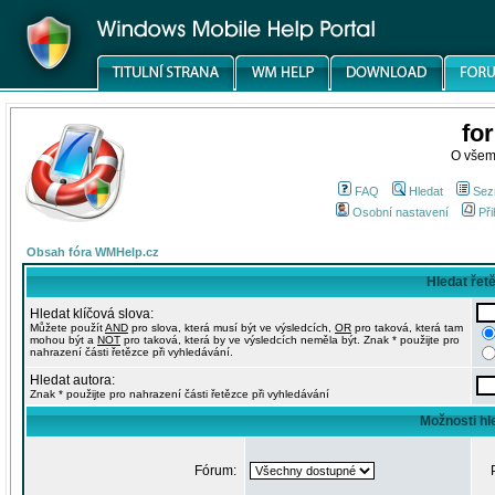
fo
O všem
FAQ
Hledat
Sez
Osobní nastavení
Při
Obsah fóra WMHelp.cz
Hledat řet
Hledat klíčová slova:
Můžete použít
AND
pro slova, která musí být ve výsledcích,
OR
pro taková, která tam
mohou být a
NOT
pro taková, která by ve výsledcích neměla být. Znak * použijte pro
nahrazení části řetězce při vyhledávání.
Hledat autora:
Znak * použijte pro nahrazení části řetězce při vyhledávání
Možnosti hl
Fórum: