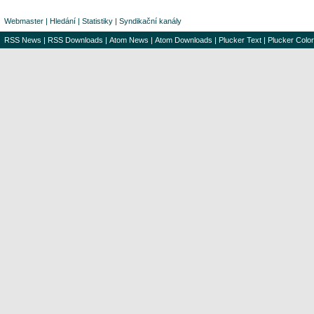
Webmaster
|
Hledání
|
Statistiky
|
Syndikační kanály
RSS News
|
RSS Downloads
|
Atom News
|
Atom Downloads
|
Plucker Text
|
Plucker Color