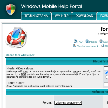
fo
O všem
FAQ
Hledat
Sez
Osobní nastavení
Při
Obsah fóra WMHelp.cz
Hledat řet
Hledat klíčová slova:
Můžete použít
AND
pro slova, která musí být ve výsledcích,
OR
pro taková, která tam
mohou být a
NOT
pro taková, která by ve výsledcích neměla být. Znak * použijte pro
nahrazení části řetězce při vyhledávání.
Hledat autora:
Znak * použijte pro nahrazení části řetězce při vyhledávání
Možnosti hl
Fórum: