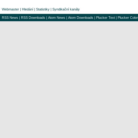
Webmaster
|
Hledání
|
Statistiky
|
Syndikační kanály
RSS News
|
RSS Downloads
|
Atom News
|
Atom Downloads
|
Plucker Text
|
Plucker Color