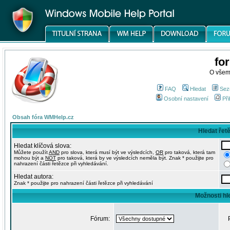
fo
O všem
FAQ
Hledat
Sez
Osobní nastavení
Při
Obsah fóra WMHelp.cz
Hledat řet
Hledat klíčová slova:
Můžete použít
AND
pro slova, která musí být ve výsledcích,
OR
pro taková, která tam
mohou být a
NOT
pro taková, která by ve výsledcích neměla být. Znak * použijte pro
nahrazení části řetězce při vyhledávání.
Hledat autora:
Znak * použijte pro nahrazení části řetězce při vyhledávání
Možnosti hl
Fórum: