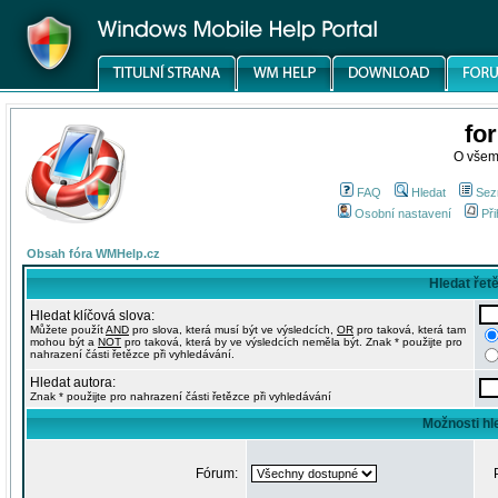
fo
O všem
FAQ
Hledat
Sez
Osobní nastavení
Při
Obsah fóra WMHelp.cz
Hledat řet
Hledat klíčová slova:
Můžete použít
AND
pro slova, která musí být ve výsledcích,
OR
pro taková, která tam
mohou být a
NOT
pro taková, která by ve výsledcích neměla být. Znak * použijte pro
nahrazení části řetězce při vyhledávání.
Hledat autora:
Znak * použijte pro nahrazení části řetězce při vyhledávání
Možnosti hl
Fórum: