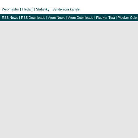
Webmaster
|
Hledání
|
Statistiky
|
Syndikační kanály
RSS News
|
RSS Downloads
|
Atom News
|
Atom Downloads
|
Plucker Text
|
Plucker Color