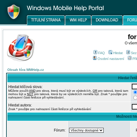
fo
O všem
FAQ
Hledat
Sez
Osobní nastavení
Při
Obsah fóra WMHelp.cz
Hledat řet
Hledat klíčová slova:
Můžete použít
AND
pro slova, která musí být ve výsledcích,
OR
pro taková, která tam
mohou být a
NOT
pro taková, která by ve výsledcích neměla být. Znak * použijte pro
nahrazení části řetězce při vyhledávání.
Hledat autora:
Znak * použijte pro nahrazení části řetězce při vyhledávání
Možnosti hl
Fórum: