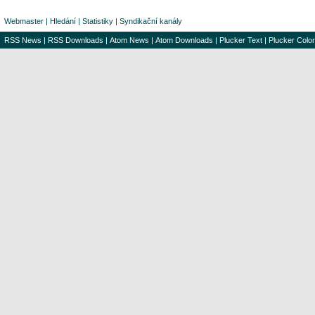
Webmaster
|
Hledání
|
Statistiky
|
Syndikační kanály
RSS News
|
RSS Downloads
|
Atom News
|
Atom Downloads
|
Plucker Text
|
Plucker Color