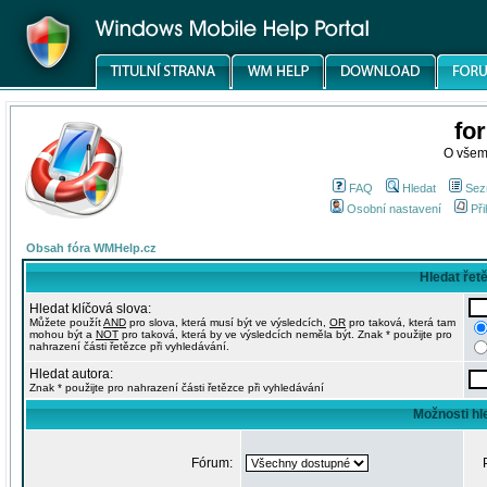
fo
O všem
FAQ
Hledat
Sez
Osobní nastavení
Při
Obsah fóra WMHelp.cz
Hledat řet
Hledat klíčová slova:
Můžete použít
AND
pro slova, která musí být ve výsledcích,
OR
pro taková, která tam
mohou být a
NOT
pro taková, která by ve výsledcích neměla být. Znak * použijte pro
nahrazení části řetězce při vyhledávání.
Hledat autora:
Znak * použijte pro nahrazení části řetězce při vyhledávání
Možnosti hl
Fórum: