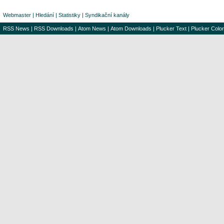
Webmaster
|
Hledání
|
Statistiky
|
Syndikační kanály
RSS News
|
RSS Downloads
|
Atom News
|
Atom Downloads
|
Plucker Text
|
Plucker Color