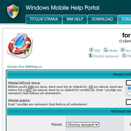
fo
O všem
FAQ
Hledat
Sez
Osobní nastavení
Při
Obsah fóra WMHelp.cz
Hledat řet
Hledat klíčová slova:
Můžete použít
AND
pro slova, která musí být ve výsledcích,
OR
pro taková, která tam
mohou být a
NOT
pro taková, která by ve výsledcích neměla být. Znak * použijte pro
nahrazení části řetězce při vyhledávání.
Hledat autora:
Znak * použijte pro nahrazení části řetězce při vyhledávání
Možnosti hl
Fórum: