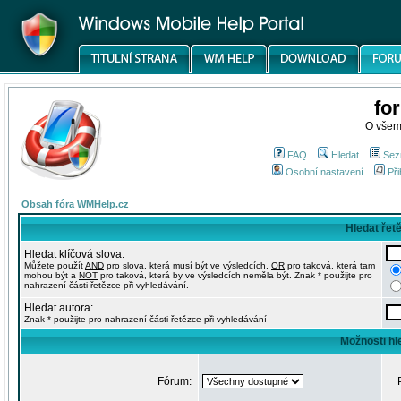
fo
O všem
FAQ
Hledat
Sez
Osobní nastavení
Při
Obsah fóra WMHelp.cz
Hledat řet
Hledat klíčová slova:
Můžete použít
AND
pro slova, která musí být ve výsledcích,
OR
pro taková, která tam
mohou být a
NOT
pro taková, která by ve výsledcích neměla být. Znak * použijte pro
nahrazení části řetězce při vyhledávání.
Hledat autora:
Znak * použijte pro nahrazení části řetězce při vyhledávání
Možnosti hl
Fórum: