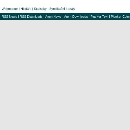
Webmaster
|
Hledání
|
Statistiky
|
Syndikační kanály
RSS News
|
RSS Downloads
|
Atom News
|
Atom Downloads
|
Plucker Text
|
Plucker Color