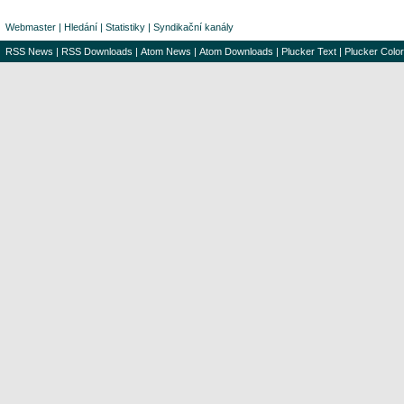
Webmaster
|
Hledání
|
Statistiky
|
Syndikační kanály
RSS News
|
RSS Downloads
|
Atom News
|
Atom Downloads
|
Plucker Text
|
Plucker Color