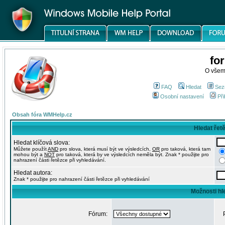
fo
O všem
FAQ
Hledat
Sez
Osobní nastavení
Při
Obsah fóra WMHelp.cz
Hledat řet
Hledat klíčová slova:
Můžete použít
AND
pro slova, která musí být ve výsledcích,
OR
pro taková, která tam
mohou být a
NOT
pro taková, která by ve výsledcích neměla být. Znak * použijte pro
nahrazení části řetězce při vyhledávání.
Hledat autora:
Znak * použijte pro nahrazení části řetězce při vyhledávání
Možnosti hl
Fórum: