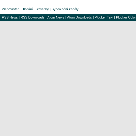
Webmaster
|
Hledání
|
Statistiky
|
Syndikační kanály
RSS News
|
RSS Downloads
|
Atom News
|
Atom Downloads
|
Plucker Text
|
Plucker Color