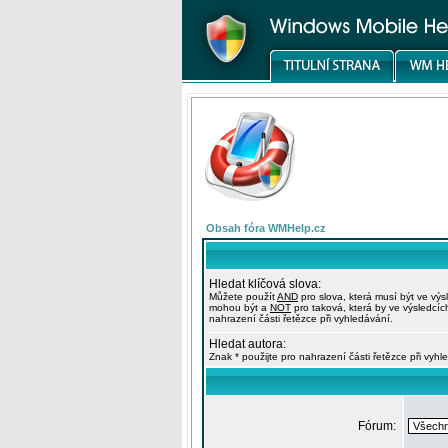
Obsah fóra WMHelp.cz
Hledat klíčová slova:
Můžete použít
AND
pro slova, která musí být ve výs
mohou být a
NOT
pro taková, která by ve výsledcíc
nahrazení části řetězce při vyhledávání.
Hledat autora:
Znak * použijte pro nahrazení části řetězce při vyhl
Fórum: