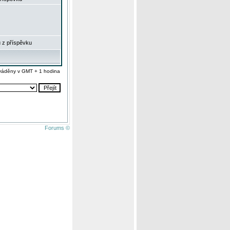
 z příspěvku
váděny v GMT + 1 hodina
Forums ©