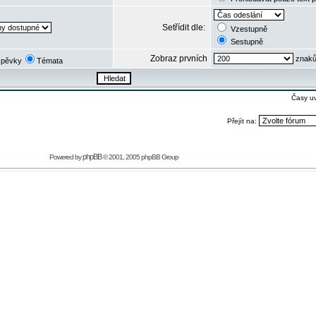
Setřídit dle:
Vzestupně
Sestupně
Zobraz prvních
znaků
spěvky
Témata
Časy u
Přejít na:
phpBB
Powered by
© 2001, 2005 phpBB Group