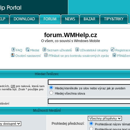
forum.WMHelp.cz
O všem, co souvisí s Windows Mobile
FAQ
Hledat
Seznam uživatelů
Uživatelské skupiny
Registrac
Osobní nastavení
Přihlásit se pro kontrolu soukromých zpráv
Přihlášen
Hledat řetězec
ledcích,
OR
pro taková, která tam
Hledej kterékoliv ze slov nebo výraz jak je uveden
h neměla být. Znak * použijte pro
Hledej všechna slova
edávání
Možnosti hledání
Prohledej předchozí:
Prohledávat název témat
Prohledávat pouze text 