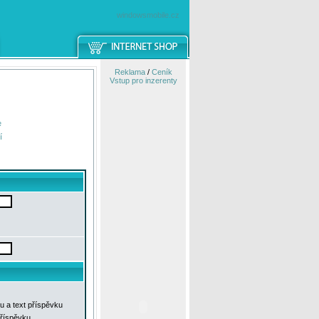
windowsmobile.cz
Reklama
/
Ceník
Vstup pro inzerenty
e
í
u a text příspěvku
příspěvku