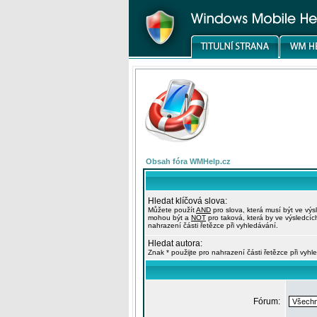
Obsah fóra WMHelp.cz
Hledat klíčová slova:
Můžete použít
AND
pro slova, která musí být ve výs
mohou být a
NOT
pro taková, která by ve výsledcíc
nahrazení části řetězce při vyhledávání.
Hledat autora:
Znak * použijte pro nahrazení části řetězce při vyhl
Fórum: