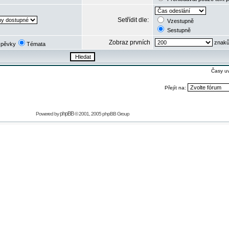
Setřídit dle:
Vzestupně
Sestupně
Zobraz prvních
znaků
spěvky
Témata
Časy u
Přejít na:
phpBB
Powered by
© 2001, 2005 phpBB Group