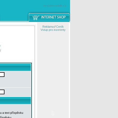
windowsmobile.cz
Reklama
/
Ceník
Vstup pro inzerenty
e
í
u a text příspěvku
příspěvku