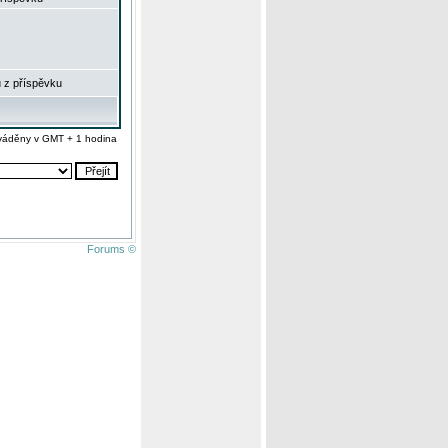
 z příspěvku
váděny v GMT + 1 hodina
Forums ©