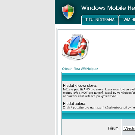
Obsah fóra WMHelp.cz
Hledat klíčová slova:
Můžete použít
AND
pro slova, která musí být ve výs
mohou být a
NOT
pro taková, která by ve výsledcíc
nahrazení části řetězce při vyhledávání.
Hledat autora:
Znak * použijte pro nahrazení části řetězce při vyhl
Fórum: