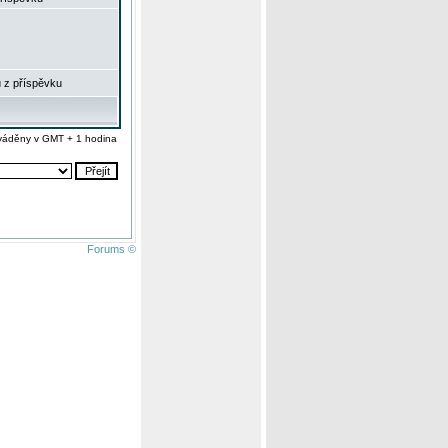
 z příspěvku
váděny v GMT + 1 hodina
Forums ©