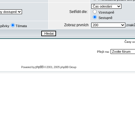
Setřídit dle:
Vzestupně
Sestupně
Zobraz prvních
znaků
spěvky
Témata
Časy u
Přejít na:
phpBB
Powered by
© 2001, 2005 phpBB Group