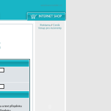
windowsmobile.cz
Reklama
/
Ceník
Vstup pro inzerenty
e
í
u a text příspěvku
příspěvku