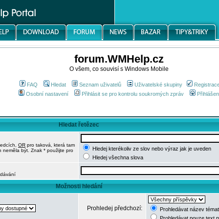
forum.WMHelp.cz
O všem, co souvisí s Windows Mobile
FAQ
Hledat
Seznam uživatelů
Uživatelské skupiny
Registrac
Osobní nastavení
Přihlásit se pro kontrolu soukromých zpráv
Přihlášen
Hledat řetězec
ledcích,
OR
pro taková, která tam
Hledej kterékoliv ze slov nebo výraz jak je uveden
h neměla být. Znak * použijte pro
Hledej všechna slova
edávání
Možnosti hledání
Prohledej předchozí:
Prohledávat název témat
Prohledávat pouze text 