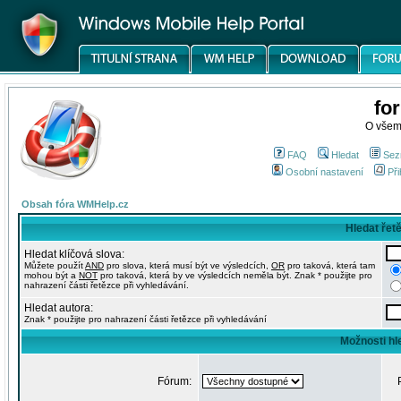
fo
O všem
FAQ
Hledat
Sez
Osobní nastavení
Při
Obsah fóra WMHelp.cz
Hledat řet
Hledat klíčová slova:
Můžete použít
AND
pro slova, která musí být ve výsledcích,
OR
pro taková, která tam
mohou být a
NOT
pro taková, která by ve výsledcích neměla být. Znak * použijte pro
nahrazení části řetězce při vyhledávání.
Hledat autora:
Znak * použijte pro nahrazení části řetězce při vyhledávání
Možnosti hl
Fórum: