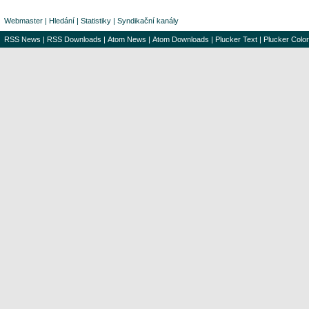
Webmaster
|
Hledání
|
Statistiky
|
Syndikační kanály
RSS News
|
RSS Downloads
|
Atom News
|
Atom Downloads
|
Plucker Text
|
Plucker Color