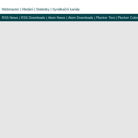
Webmaster
|
Hledání
|
Statistiky
|
Syndikační kanály
RSS News
|
RSS Downloads
|
Atom News
|
Atom Downloads
|
Plucker Text
|
Plucker Color