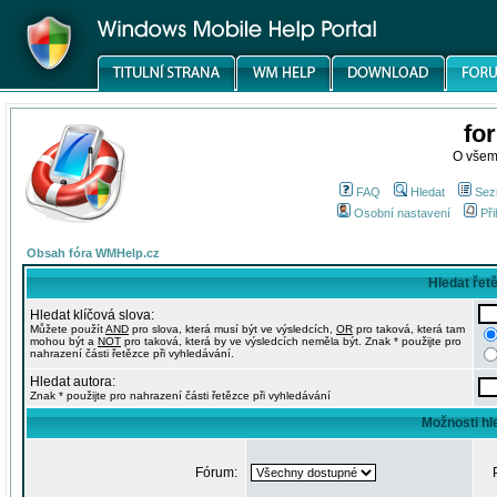
fo
O všem
FAQ
Hledat
Sez
Osobní nastavení
Při
Obsah fóra WMHelp.cz
Hledat řet
Hledat klíčová slova:
Můžete použít
AND
pro slova, která musí být ve výsledcích,
OR
pro taková, která tam
mohou být a
NOT
pro taková, která by ve výsledcích neměla být. Znak * použijte pro
nahrazení části řetězce při vyhledávání.
Hledat autora:
Znak * použijte pro nahrazení části řetězce při vyhledávání
Možnosti hl
Fórum: