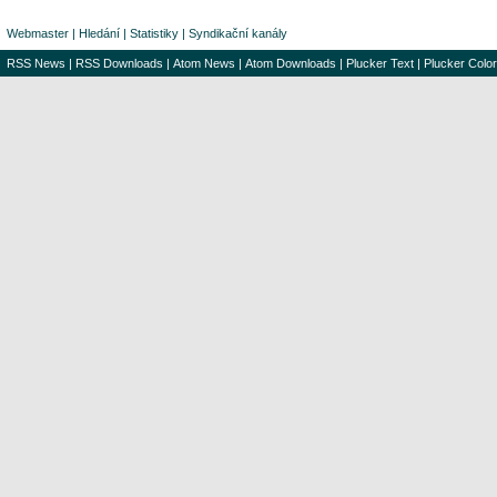
Webmaster
|
Hledání
|
Statistiky
|
Syndikační kanály
RSS News
|
RSS Downloads
|
Atom News
|
Atom Downloads
|
Plucker Text
|
Plucker Color