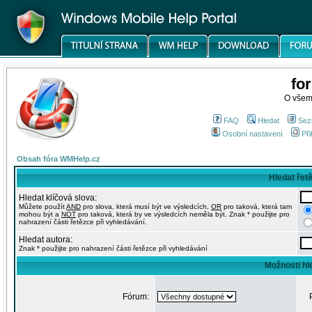
fo
O všem
FAQ
Hledat
Sez
Osobní nastavení
Při
Obsah fóra WMHelp.cz
Hledat řet
Hledat klíčová slova:
Můžete použít
AND
pro slova, která musí být ve výsledcích,
OR
pro taková, která tam
mohou být a
NOT
pro taková, která by ve výsledcích neměla být. Znak * použijte pro
nahrazení části řetězce při vyhledávání.
Hledat autora:
Znak * použijte pro nahrazení části řetězce při vyhledávání
Možnosti hl
Fórum: