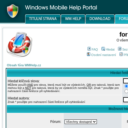
fo
O všem
FAQ
Hledat
Sez
Osobní nastavení
Při
Obsah fóra WMHelp.cz
Hledat řet
Hledat klíčová slova:
Můžete použít
AND
pro slova, která musí být ve výsledcích,
OR
pro taková, která tam
mohou být a
NOT
pro taková, která by ve výsledcích neměla být. Znak * použijte pro
nahrazení části řetězce při vyhledávání.
Hledat autora:
Znak * použijte pro nahrazení části řetězce při vyhledávání
Možnosti hl
Fórum: