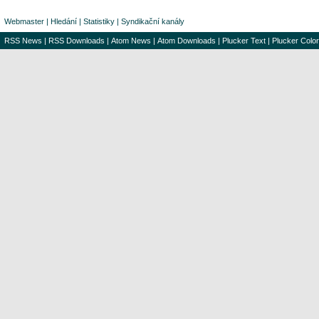
Webmaster
|
Hledání
|
Statistiky
|
Syndikační kanály
RSS News
|
RSS Downloads
|
Atom News
|
Atom Downloads
|
Plucker Text
|
Plucker Color