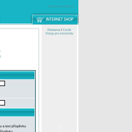
windowsmobile.cz
Reklama
/
Ceník
Vstup pro inzerenty
e
í
u a text příspěvku
příspěvku