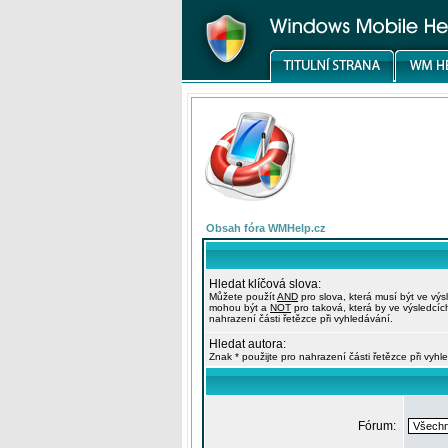
Obsah fóra WMHelp.cz
Hledat klíčová slova:
Můžete použít
AND
pro slova, která musí být ve výs
mohou být a
NOT
pro taková, která by ve výsledcíc
nahrazení části řetězce při vyhledávání.
Hledat autora:
Znak * použijte pro nahrazení části řetězce při vyhl
Fórum: