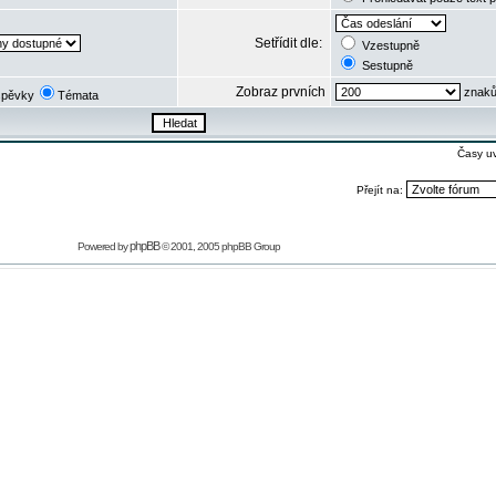
Setřídit dle:
Vzestupně
Sestupně
Zobraz prvních
znaků
spěvky
Témata
Časy u
Přejít na:
phpBB
Powered by
© 2001, 2005 phpBB Group