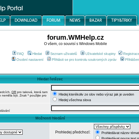
forum.WMHelp.cz
O všem, co souvisí s Windows Mobile
FAQ
Hledat
Seznam uživatelů
Uživatelské skupiny
Registrac
Osobní nastavení
Přihlásit se pro kontrolu soukromých zpráv
Přihlášen
Hledat řetězec
ledcích,
OR
pro taková, která tam
Hledej kterékoliv ze slov nebo výraz jak je uveden
h neměla být. Znak * použijte pro
Hledej všechna slova
edávání
Možnosti hledání
Prohledej předchozí:
Prohledávat název témat
Prohledávat pouze text 