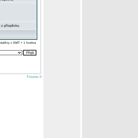
 z příspěvku
váděny v GMT + 1 hodina
Forums ©